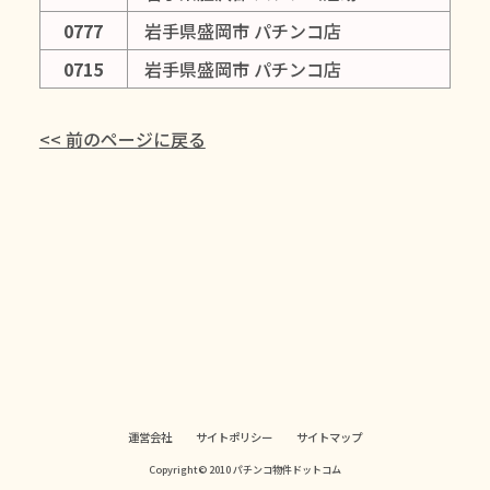
0777
岩手県盛岡市 パチンコ店
0715
岩手県盛岡市 パチンコ店
<< 前のページに戻る
運営会社
サイトポリシー
サイトマップ
Copyright© 2010 パチンコ物件ドットコム