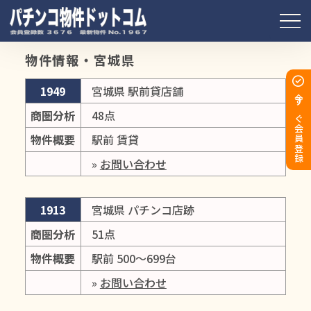
物件情報・宮城県
1949
宮城県 駅前貸店舗
今すぐ会員登録
商圏分析
48点
物件概要
駅前 賃貸
»
お問い合わせ
1913
宮城県 パチンコ店跡
商圏分析
51点
物件概要
駅前 500～699台
»
お問い合わせ