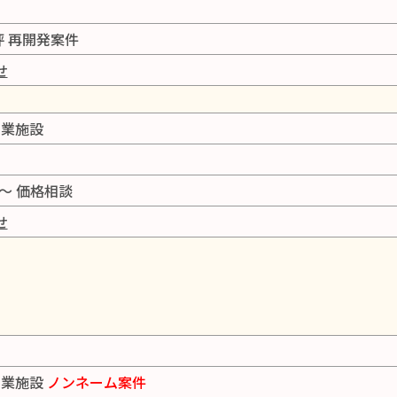
0坪 再開発案件
せ
商業施設
坪～ 価格相談
せ
商業施設
ノンネーム案件