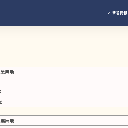
新着情報
事業用地
坪
せ
事業用地