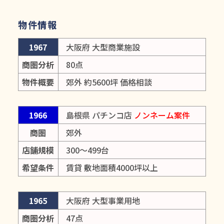
物件情報
1967
大阪府 大型商業施設
商圏分析
80点
物件概要
郊外 約5600坪 価格相談
1966
島根県 パチンコ店
ノンネーム案件
商圏
郊外
店舗規模
300～499台
希望条件
賃貸 敷地面積4000坪以上
1965
大阪府 大型事業用地
商圏分析
47点